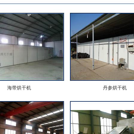
海带烘干机
丹参烘干机