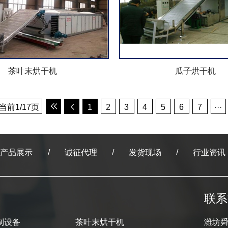
茶叶末烘干机
瓜子烘干机
 当前1/17页
1
2
3
4
5
6
7
···
产品展示
诚征代理
发货现场
行业资讯
联系
制设备
茶叶末烘干机
潍坊