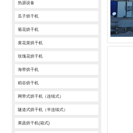
热源设备
瓜子烘干机
菊花烘干机
黄花菜烘干机
玫瑰花烘干机
海带烘干机
稻谷烘干机
网带式烘干机（连续式）
隧道式烘干机（半连续式）
果蔬烘干机(箱式)