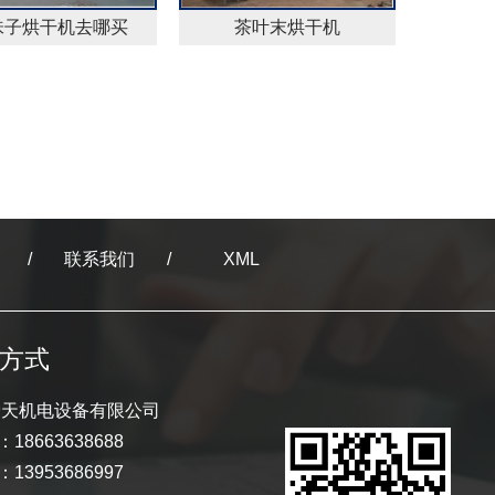
味子烘干机去哪买
茶叶末烘干机
山楂
联系我们
XML
方式
舜天机电设备有限公司
18663638688
13953686997