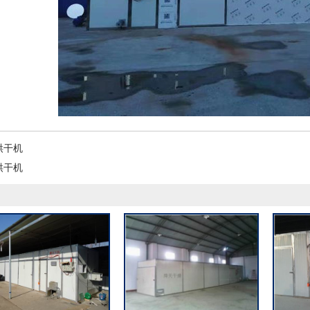
烘干机
烘干机