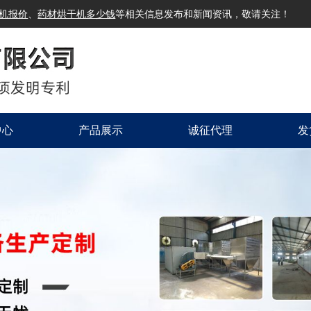
机报价
、
药材烘干机多少钱
等相关信息发布和新闻资讯，敬请关注！
中心
产品展示
诚征代理
发