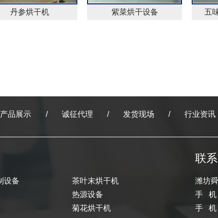
丹参烘干机
紫菜烘干设备
五
产品展示
诚征代理
发货现场
行业资讯
联系
制设备
茶叶末烘干机
潍坊
热源设备
手 机：
菊花烘干机
手 机：