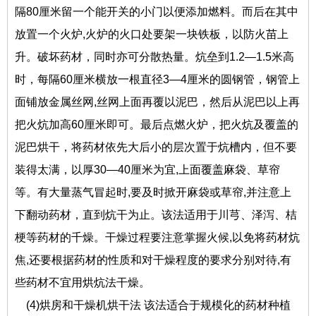
隔80厘米留一个能开关的小门以便添加燃料。而后在其中
放置一个火炉,火炉的火口处要架一块铁板，以防火苗上
升。破坏药材，同时亦可分散热量。炕垒到1.2—1.5米高
时，每隔60厘米横放一根直径3—4厘米的圆钢管，钢管上
面铺放金属丝网,丝网上面再覆以泥巴，然后从泥巴以上再
把火炕加高60厘米即可。最后点燃火炉，把火炕及覆盖的
泥巴烘干，将药材依先大后小的层次置于炕槽内，但不要
装得太满，以厚30—40厘米为宜,上面覆盖麻袋、草帘
等。有大量蒸气冒起时,要及时掀开麻袋或草帘,并注意上
下翻动药材，直到炕干为止。该法适用于川芎、泽泻、桔
梗等药材的千燥。干燥过程要注意掌握火候,以免将药材炕
焦,还要根据药材的性质和对干燥程度的要求分别对待,有
些药材不宜用烘炕法干燥。
(4)烘房和干燥机烘干法 该法适合于规模化的药材种植