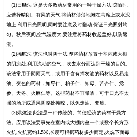
(1)日晒法 这是大多数药材常用的一种干燥方法.晾晒时,
应选择晴朗、有风的天气,将药材薄薄地摊在苇席上或水泥
地上,利用日光照明,同时要注意及时翻动,保证日光照射均
匀。秋后夜间,空气湿度大,要注意将药材收起盖好,以防返
潮。
(2)摊晾法 该法也叫阴干法,即将药材放置于室内或大棚
的阴凉处,利用流动的空气，吹去水分而达到干燥的目的。
该法常用于阴雨天气，或用于含有挥发油的药材以及易走
油、变色的药材，如枣仁、柏子仁、知母、苦杏仁、党
参、天冬、火麻仁等。这些药材不宜曝晒，可于日光不太
强的场所或通风阴凉处摊晾，以免走油、变质。
(3)烘炕法 此法是一种传统的、简便经济的药材干燥方
法。应用该法要事先在室内或大棚内垒一个或数个长方形
火炕,火炕宽约1.5米,长度可根据药材多少而定,火炕下面每