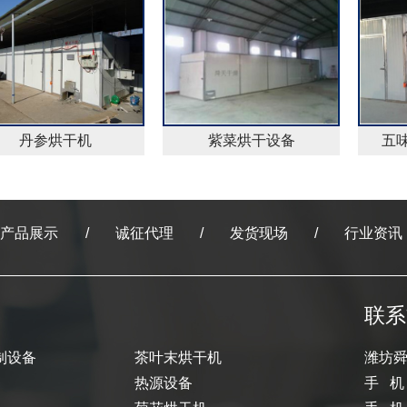
丹参烘干机
紫菜烘干设备
五
产品展示
诚征代理
发货现场
行业资讯
联系
制设备
茶叶末烘干机
潍坊
热源设备
手 机：