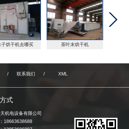
味子烘干机去哪买
茶叶末烘干机
山楂
联系我们
XML
方式
舜天机电设备有限公司
18663638688