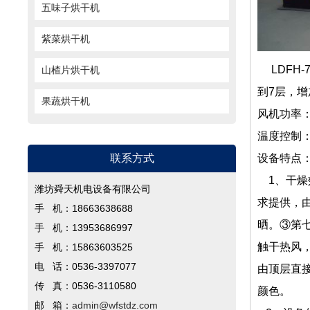
五味子烘干机
紫菜烘干机
LDFH
山楂片烘干机
到7层，
增
果蔬烘干机
风机功率：4
温度控制
联系方式
设备特
1、干燥
潍坊舜天机电设备有限公司
求提供，由
手 机：18663638688
晒。
③第
手 机：13953686997
触干热风
手 机：15863603525
电 话：0536-3397077
由顶层直
传 真：0536-3110580
颜色。
邮 箱：
admin@wfstdz.com