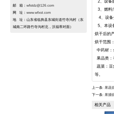
2、设备
邮 箱：
wfstdz@126.com
3、燃料
网 址：
www.wfxst.com
4、设备
地 址：山东省临朐县东城街道竹寺沟村（东
5、本设
城南二环路竹寺沟村北，沃福蒂对面）
烘干后的
烘干范围
中药材：
果品类：
蔬菜：豆
等。
上一条:
果蔬
下一条:
果脯
相关产品